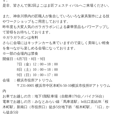
す。
是非、皆さんで第
2
回よこはま匠フェスティバルへご来場ください。
また、神奈川県内の匠職人が集合していろいろな家具製作による技
やワークショップもご用意しております。
昨年度も大変人気のガラガラポンによる豪華景品もパワーアップし
て皆様をお待ちしております。
※
ガラガラポンは有料
さらに会場にはキッチンカーも来ていますので楽しく美味しい軽食
を食べながら楽しめる会場になっております。
※一部の会場内は禁食
開催日：6月7日・8日・9日
7日（金）12：00～18：00
8日（土）10：00～18：00
9日（日）10：00～17：00
会場 ：横浜市役所アトリウム
〒231-0005 横浜市中区本町6-50-10横浜市役所lFアトリウム
内
お車でお越しの方：地下1階駐車場（自動車179台／バイク56台）
電車でお越しの方：みなとみらい線「馬車道駅」le出口直結JR「桜
木町駅」新南口（市役所口）徒歩5分地下鉄「桜木町駅」「1口」か
ら徒歩5分