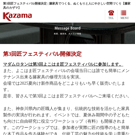
第3回匠フェスティバル開催決定 | 籐家具でつくる、ぬくもりと人にやさしい空間づくり【籐家
具のカザマ】
TEL
MENU
第3回匠フェスティバル開催決定
マダムロタンは第3
回よこはま匠フェスティバルに参加します。
また、よこはま匠フェスティバルの会場当日には誰でも簡単にメン
テナンス出来る籐家具の修理方法を実演。
会場では
2025
夏向け新作商品をどこよりもいち早く販売いたしま
す。
是非、皆さんで第3
回よこはま匠フェスティバルへご来場ください。
また、神奈川県内の匠職人が集まり、伝統的な技術を活かした家具
製作の実演が行われます。イベントでは、夏休み期間中の子どもた
ち向けに自由研究に役立つワークショップ（有料）も開催されま
す。このワークショップでは、参加者が実際に匠の指導のもと簡単
な木工作品を作る体験ができ、伝統工芸の魅力や技術を学ぶ貴重な