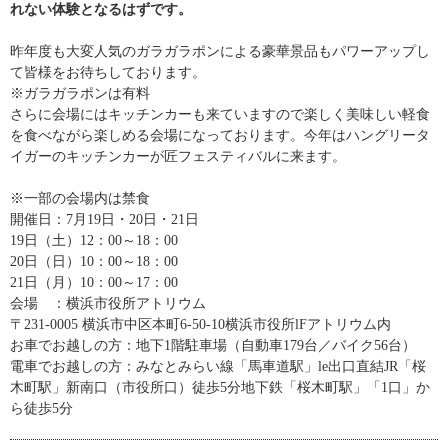
れない体験となるはずです。
昨年度も大変人気のガラガラポンによる豪華景品もパワーアップし
て皆様をお待ちしております。
※
ガラガラポンは有料
さらに会場にはキッチンカーも来ていますので楽しく美味しい軽食
を食べながら楽しめる会場になっております。
今年はハングリータ
イガーのキッチンカーが匠フェスティバルに来ます。
※一部の会場内は禁食
開催日：7月19日・20日・21日
19日（土）12：00～18：00
20日（日）10：00～18：00
21日（月）10：00～17：00
会場 ：横浜市役所アトリウム
〒231-0005 横浜市中区本町6-50-10横浜市役所lFアトリウム内
お車でお越しの方：地下1階駐車場（自動車179台／バイク56台）
電車でお越しの方：みなとみらい線「馬車道駅」le出口直結JR「桜
木町駅」新南口（市役所口）徒歩5分地下鉄「桜木町駅」「1口」か
ら徒歩5分