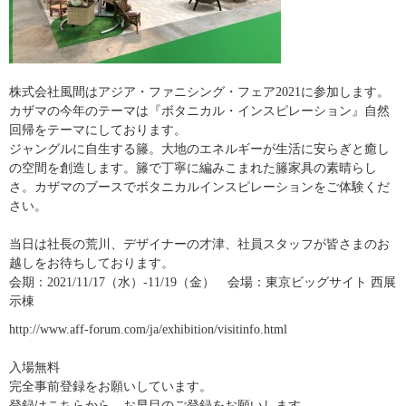
株式会社風間はアジア・ファニシング・フェア2021に参加します。
カザマの今年のテーマは『ボタニカル・インスピレーション』自然
回帰をテーマにしております。
ジャングルに自生する籐。大地のエネルギーが生活に安らぎと癒し
の空間を創造します。籐で丁寧に編みこまれた籐家具の素晴らし
さ。
カザマのブースでボタニカルインスピレーションをご体験くだ
さい。
当日は社長の荒川、デザイナーの才津、社員スタッフが皆さまのお
越しをお待ちしております。
会期：2021/11/17（水）-11/19（金） 会場：東京ビッグサイト 西展
示棟
http://www.aff-forum.com/ja/exhibition/visitinfo.html
入場無料
完全事前登録をお願いしています。
登録はこちらから、お早目のご登録をお願いします。