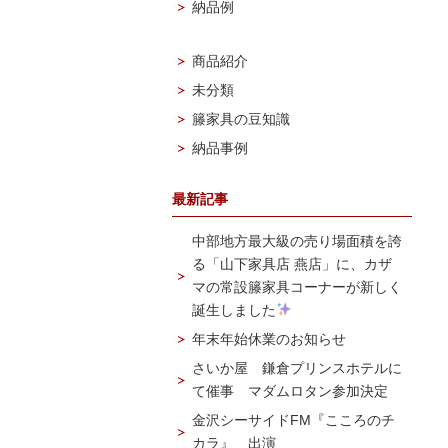
納品例
商品紹介
未分類
籐家具の豆知識
納品事例
最新記事
中部地方最大級の売り場面積を誇
る「山下家具店 燕店」に、カザ
マの常設籐家具コーナーが新しく
誕生しました
年末年始休業のお知らせ
さいか屋 鎌倉プリンスホテルに
て催事 マダムロタン参加決定
金沢シーサイドFM『こころのチ
カラ』 出演