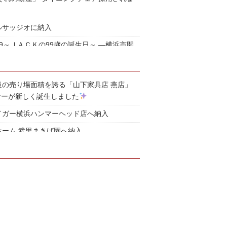
ルサッジオに納入
9～ＪＡＣＫの99歳の誕生日～ ―横浜市開
ント―
級の売り場面積を誇る「山下家具店 燕店」
ナーが新しく誕生しました
イガー横浜ハンマーヘッド店へ納入
ホーム 武里まきば園へ納入