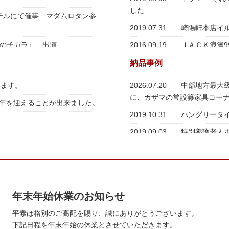
した
テルにて催事 マダムロタン参
2019.07.31
崎陽軒本店イ
ろのチカラ』 出演
2016.09.19
ＪＡＣＫ浪漫9
港記念会館100周年プレイベ
納品事例
います。
2026.07.20
中部地方最大
に、カザマの常設籐家具コー
00年を迎えることが出来ました。
2019.10.31
ハングリータ
2019.09.03
特別養護老人
年末年始休業のお知らせ
平素は格別のご高配を賜り、誠にありがとうございます。
下記日程を年末年始の休業とさせていただきます。